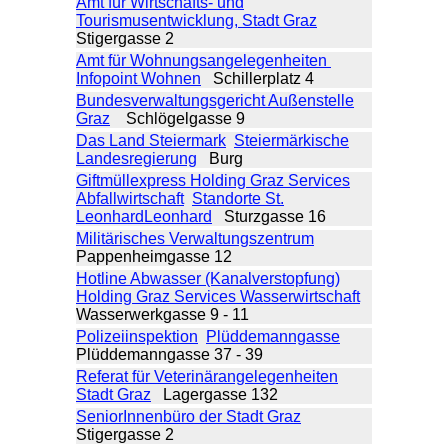
Amt für Wirtschafts- und
Tourismusentwicklung, Stadt Graz
Stigergasse 2
Amt für Wohnungsangelegenheiten
Infopoint Wohnen
Schillerplatz 4
Bundesverwaltungsgericht Außenstelle
Graz
Schlögelgasse 9
Das Land Steiermark
Steiermärkische
Landesregierung
Burg
Giftmüllexpress Holding Graz Services
Abfallwirtschaft
Standorte St.
LeonhardLeonhard
Sturzgasse 16
Militärisches Verwaltungszentrum
Pappenheimgasse 12
Hotline Abwasser (Kanalverstopfung)
Holding Graz Services Wasserwirtschaft
Wasserwerkgasse 9 - 11
Polizeiinspektion
Plüddemanngasse
Plüddemanngasse 37 - 39
Referat für Veterinärangelegenheiten
Stadt Graz
Lagergasse 132
SeniorInnenbüro der Stadt Graz
Stigergasse 2