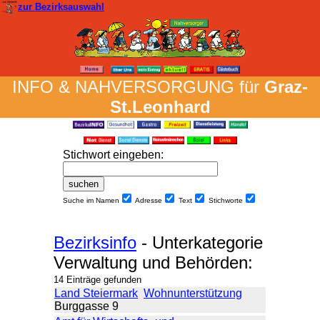
zur Bezirksauswahl
INFO & NAH­VER­SORG­UNG für
Graz-
St.Leonhard
Stich­wort ein­geben
:
Suche im Namen
Adresse
Text
Stich­worte
Bezirksinfo
- Unterkategorie
Verwaltung und Behörden:
14 Einträge gefunden
Land Steiermark
Wohnunterstützung
Burggasse 9