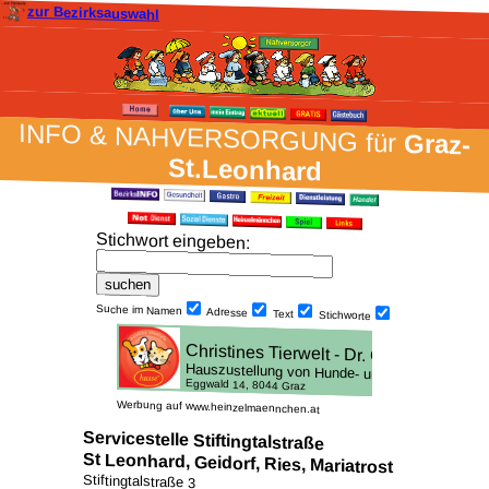
zur Bezirksauswahl
INFO & NAH­VER­SORG­UNG für
Graz-
St.Leonhard
Stich­wort ein­geben
:
Suche im Namen
Adresse
Text
Stich­worte
Werbung auf www.heinzelmaennchen.at
Servicestelle Stiftingtalstraße
St Leonhard, Geidorf, Ries, Mariatrost
Stiftingtalstraße 3