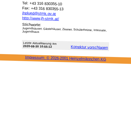
Tel: +43 316 830355-10
Fax: +43 316 830355-13
jhplued@stmk.gv.at
http://www.jh-stmk.at/
Stichworte:
Jugendhäuser, Gästehäuser, Zimmer, Schülerheime, Internate,
Jugendhaus
Letzte Aktu­alisie­rung am
2020-08-30 10:55:12
Korrektur vor­schlagen
Impressum: ©
2026-2001 Heinzel­männchen KG