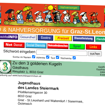
 & NAH­VER­SORG­UNG für
Graz-St.Leo
Stich­wort ein­geben
Suche im Namen
Adresse
Text
Stich­worte
erbung auf www.heinzelmaennchen.at
Jugendhaus
des Landes Steiermark
Plüddemanngasse 30
8010 Graz
Graz - St.Leonhard und Waltendorf / Steiermark,
Österreich