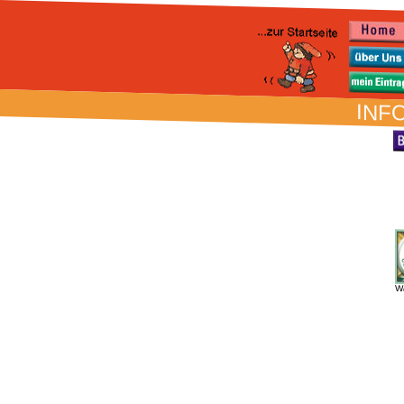
INFO
W