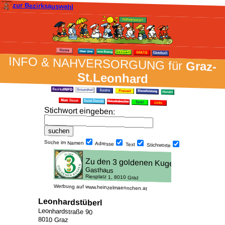
zur Bezirksauswahl
INFO & NAH­VER­SORG­UNG für
Graz-
St.Leonhard
Stich­wort ein­geben
:
Suche im Namen
Adresse
Text
Stich­worte
Werbung auf www.heinzelmaennchen.at
Leonhardstüberl
Leonhardstraße 90
8010 Graz