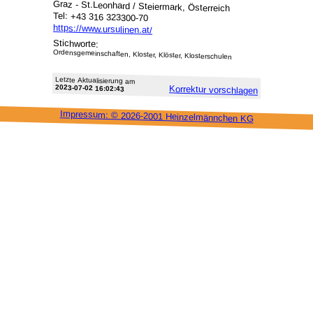
Graz - St.Leonhard / Steiermark, Österreich
Tel: +43 316 323300-70
https://www.ursulinen.at/
Stichworte:
Ordensgemeinschaften, Kloster, Klöster, Klosterschulen
Letzte Aktu­alisie­rung am
2023-07-02 16:02:43
Korrektur vor­schlagen
Impressum: ©
2026-2001 Heinzel­männchen KG