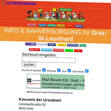
zur Bezirksauswahl
INFO & NAH­VER­SORG­UNG für
Graz-
St.Leonhard
Stich­wort ein­geben
:
Suche im Namen
Adresse
Text
Stich­worte
Werbung auf www.heinzelmaennchen.at
Konvent der Ursulinen
Leonhardstraße 62
8010 Graz