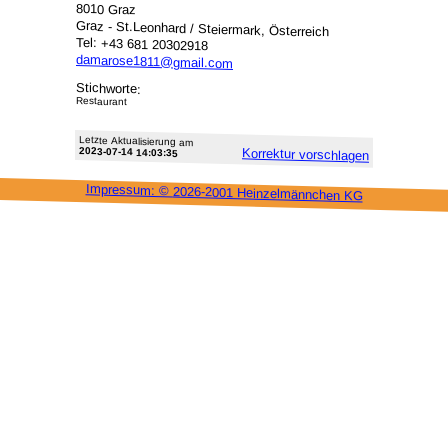
8010 Graz
Graz - St.Leonhard / Steiermark, Österreich
Tel: +43 681 20302918
damarose1811@gmail.com
Stichworte:
Restaurant
Letzte Aktu­alisie­rung am
2023-07-14 14:03:35
Korrektur vor­schlagen
Impressum: ©
2026-2001 Heinzel­männchen KG