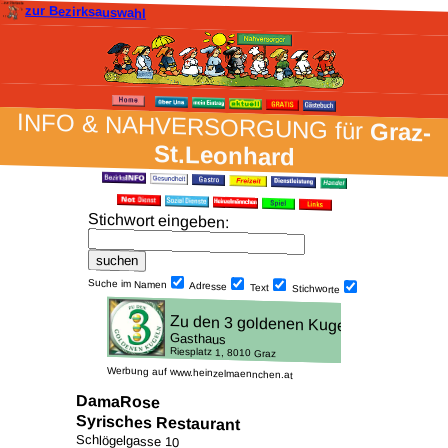
zur Bezirksauswahl
INFO & NAH­VER­SORG­UNG für
Graz-
St.Leonhard
Stich­wort ein­geben
:
Suche im Namen
Adresse
Text
Stich­worte
Werbung auf www.heinzelmaennchen.at
DamaRose
Syrisches Restaurant
Schlögelgasse 10