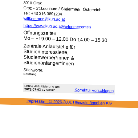
8010 Graz
Graz - St.Leonhard / Steiermark, Österreich
Tel: +43 316 3891234
willkommen@kug.ac.at
https://www.kug.ac.at/welcomecenter/
Öffnungszeiten
Mo – Fr 9.00 – 12.00 Do 14.00 – 15.30
Zentrale Anlaufstelle für
Studieninteressierte,
Studienwerber*innen &
Studienanfänger*innen
Stichworte:
Beratung
Letzte Aktu­alisie­rung am
2023-07-03 17:08:47
Korrektur vor­schlagen
Impressum: ©
2026-2001 Heinzel­männchen KG