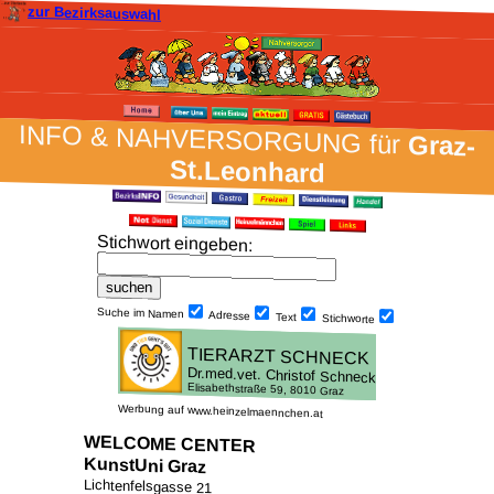
zur Bezirksauswahl
INFO & NAH­VER­SORG­UNG für
Graz-
St.Leonhard
Stich­wort ein­geben
:
Suche im Namen
Adresse
Text
Stich­worte
Werbung auf www.heinzelmaennchen.at
WELCOME CENTER
KunstUni Graz
Lichtenfelsgasse 21