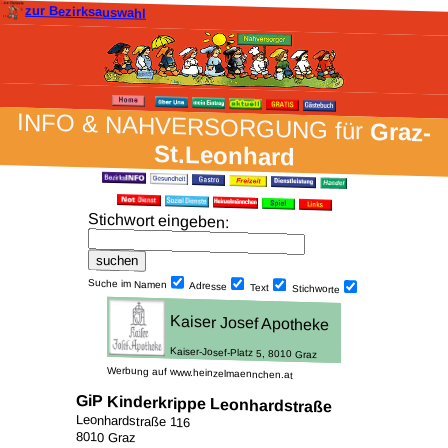
zur Bezirksauswahl
INFO & NAH­VER­SORG­UNG für
Graz-
St.Leonhard
Stich­wort ein­geben
:
Suche im Namen
Adresse
Text
Stich­worte
Werbung auf www.heinzelmaennchen.at
GiP Kinderkrippe Leonhardstraße
Leonhardstraße 116
8010 Graz