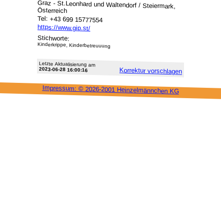
Graz - St.Leonhard und Waltendorf / Steiermark,
Österreich
Tel: +43 699 15777554
https://www.gip.st/
Stichworte:
Kinderkrippe, Kinderbetreuuung
Letzte Aktu­alisie­rung am
2023-06-28 16:00:16
Korrektur vor­schlagen
Impressum: ©
2026-2001 Heinzel­männchen KG