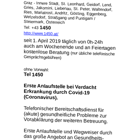
Graz - Innere Stadt, St. Leonhard, Geidorf, Lend,
Gries, Jakomini, Liebenau, St. Peter, Waltendorf,
Ries, Mariatrost, Andritz, Gösting, Eggenberg,
Wetzelsdorf, Straßgang und Puntigam /
Steiermark, Österreich
1450
Tel: +43
http://www.1450.at/
seit 1. April 2019 täglich von 0h-24h
auch am Wochenende und an Feiertagen
kostenlose Beratung
(nur übliche telefonische
Gesprächs­gebühren)
ohne Vorwahl:
Tel 1450
Erste Anlaufstelle bei Verdacht
Erkrankung durch Covid-19
(Coronavirus).
Telefonischer Bereitschafts­dienst für
(akute) gesundheitliche Probleme zur
Vorabklärung der weiteren Betreuung.
Erste Anlaufstelle und Wegweiser durch
das große Angebot an Gesundheits­