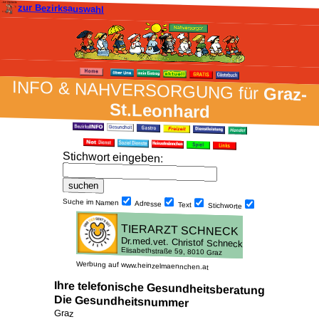
zur Bezirksauswahl
INFO & NAH­VER­SORG­UNG für
Graz-
St.Leonhard
Stich­wort ein­geben
:
Suche im Namen
Adresse
Text
Stich­worte
Werbung auf www.heinzelmaennchen.at
Ihre telefonische Gesundheitsberatung
Die Gesundheitsnummer
Graz