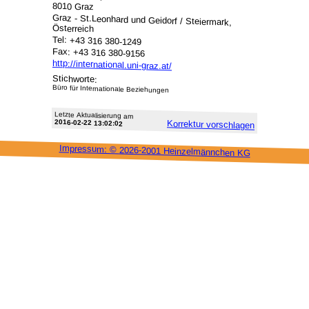
8010 Graz
Graz - St.Leonhard und Geidorf / Steiermark,
Österreich
Tel: +43 316 380-1249
Fax: +43 316 380-9156
http://international.uni-graz.at/
Stichworte:
Büro für Internationale Beziehungen
Letzte Aktu­alisie­rung am
2016-02-22 13:02:02
Korrektur vor­schlagen
Impressum: ©
2026-2001 Heinzel­männchen KG