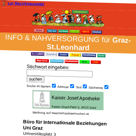
zur Bezirksauswahl
INFO & NAH­VER­SORG­UNG für
Graz-
St.Leonhard
Stich­wort ein­geben
:
Suche im Namen
Adresse
Text
Stich­worte
Werbung auf www.heinzelmaennchen.at
Büro für Internationale Beziehungen
Uni Graz
Universitätsplatz 3