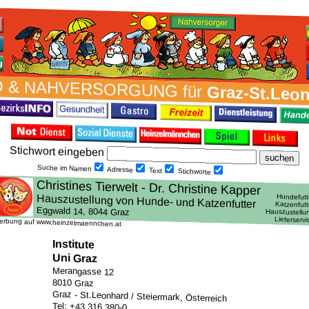
 & NAH­VER­SORG­UNG für
Graz-St.Leo
Stich­wort ein­geben
Suche im Namen
Adresse
Text
Stich­worte
erbung auf www.heinzelmaennchen.at
Institute
Uni Graz
Merangasse 12
8010 Graz
Graz - St.Leonhard / Steiermark, Österreich
Tel: +43 316 380-0