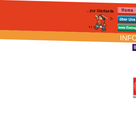
INFO
W