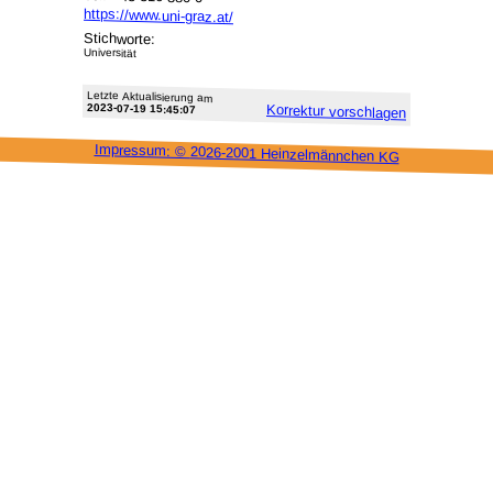
https://www.uni-graz.at/
Stichworte:
Universität
Letzte Aktu­alisie­rung am
2023-07-19 15:45:07
Korrektur vor­schlagen
Impressum: ©
2026-2001 Heinzel­männchen KG