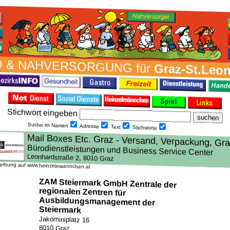
 & NAH­VER­SORG­UNG für
Graz-St.Leo
Stich­wort ein­geben
Suche im Namen
Adresse
Text
Stich­worte
erbung auf www.heinzelmaennchen.at
ZAM Steiermark GmbH Zentrale der
regionalen Zentren für
Ausbildungsmanagement der
Steiermark
Jakominiplatz 16
8010 Graz