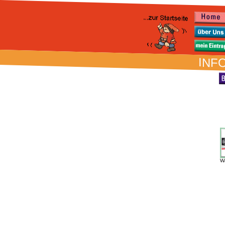
INFO
W