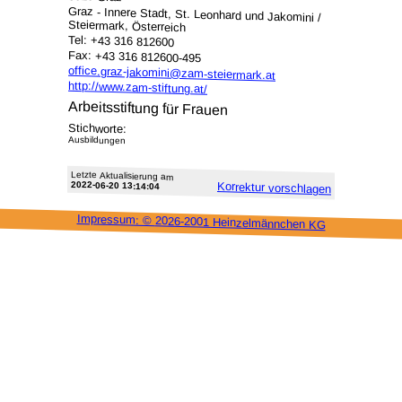
Graz - Innere Stadt, St. Leonhard und Jakomini /
Steiermark, Österreich
Tel: +43 316 812600
Fax: +43 316 812600-495
office.graz-jakomini@zam-steiermark.at
http://www.zam-stiftung.at/
Arbeitsstiftung für Frauen
Stichworte:
Ausbildungen
Letzte Aktu­alisie­rung am
2022-06-20 13:14:04
Korrektur vor­schlagen
Impressum: ©
2026-2001 Heinzel­männchen KG