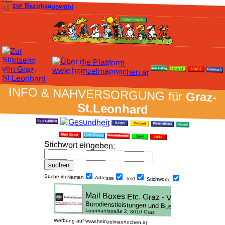
zur Bezirksauswahl
INFO & NAH­VER­SORG­UNG für
Graz-
St.Leonhard
Stich­wort ein­geben
:
Suche im Namen
Adresse
Text
Stich­worte
Werbung auf www.heinzelmaennchen.at