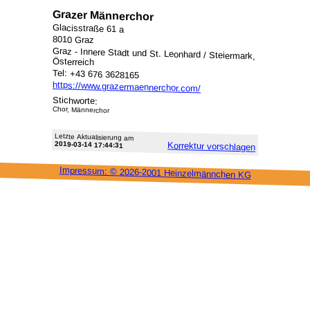
Grazer Männerchor
Glacisstraße 61 a
8010 Graz
Graz - Innere Stadt und St. Leonhard / Steiermark,
Österreich
Tel: +43 676 3628165
https://www.grazermaennerchor.com/
Stichworte:
Chor, Männerchor
Letzte Aktu­alisie­rung am
2019-03-14 17:44:31
Korrektur vor­schlagen
Impressum: ©
2026-2001 Heinzel­männchen KG