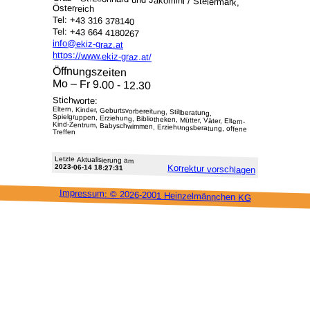
Österreich
Tel: +43 316 378140
Tel: +43 664 4180267
info@ekiz-graz.at
https://www.ekiz-graz.at/
Öffnungszeiten
Mo – Fr 9.00 - 12.30
Stichworte:
Eltern, Kinder, Geburtsvorbereitung, Stillberatung,
Spielgruppen, Erziehung, Bibliotheken, Mütter, Väter, Eltern-
Kind-Zentrum, Babyschwimmen, Erziehungsberatung, offene
Treffen
Letzte Aktu­alisie­rung am
2023-06-14 18:27:31
Korrektur vor­schlagen
Impressum: ©
2026-2001 Heinzel­männchen KG