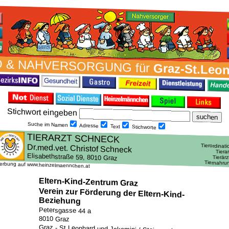
 & NAH­VER­SORG­UNG für
Graz-St.Leo
Stich­wort ein­geben
Suche im Namen
Adresse
Text
Stich­worte
erbung auf www.heinzelmaennchen.at
Eltern-Kind-Zentrum Graz
Verein zur Förderung der Eltern-Kind-
Beziehung
Petersgasse 44 a
8010 Graz
Graz - St.Leonhard und Jakomini / Steiermark,