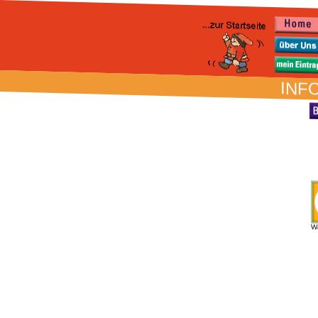
INFO
W