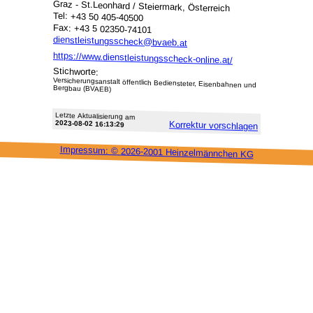
Graz - St.Leonhard / Steiermark, Österreich
Tel: +43 50 405-40500
Fax: +43 5 02350-74101
dienstleistungsscheck@bvaeb.at
https://www.dienstleistungsscheck-online.at/
Stichworte:
Versicherungsanstalt öffentlich Bediensteter, Eisenbahnen und
Bergbau (BVAEB)
Letzte Aktu­alisie­rung am
2023-08-02 16:13:29
Korrektur vor­schlagen
Impressum: ©
2026-2001 Heinzel­männchen KG