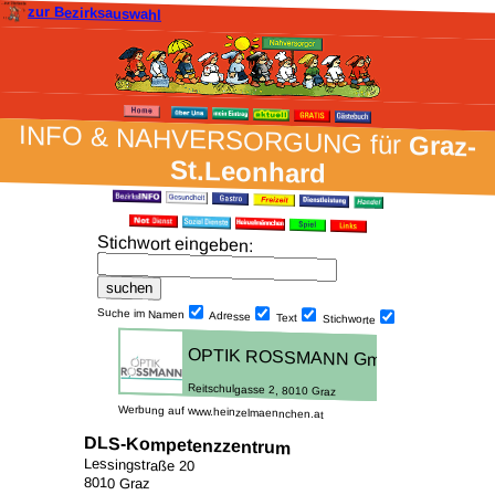
zur Bezirksauswahl
INFO & NAH­VER­SORG­UNG für
Graz-
St.Leonhard
Stich­wort ein­geben
:
Suche im Namen
Adresse
Text
Stich­worte
Werbung auf www.heinzelmaennchen.at
DLS-Kompetenzzentrum
Lessingstraße 20
8010 Graz