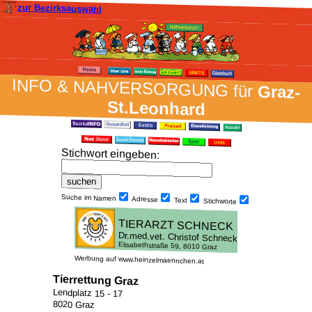
zur Bezirksauswahl
INFO & NAH­VER­SORG­UNG für
Graz-
St.Leonhard
Stich­wort ein­geben
:
Suche im Namen
Adresse
Text
Stich­worte
Werbung auf www.heinzelmaennchen.at
Tierrettung Graz
Lendplatz 15 - 17
8020 Graz