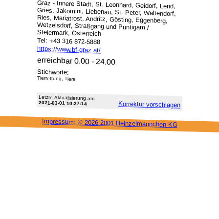
Graz - Innere Stadt, St. Leonhard, Geidorf, Lend,
Gries, Jakomini, Liebenau, St. Peter, Waltendorf,
Ries, Mariatrost, Andritz, Gösting, Eggenberg,
Wetzelsdorf, Straßgang und Puntigam /
Steiermark, Österreich
Tel: +43 316 872-5888
https://www.bf-graz.at/
erreichbar 0.00 - 24.00
Stichworte:
Tierrettung, Tiere
Letzte Aktu­alisie­rung am
2021-03-01 10:27:14
Korrektur vor­schlagen
Impressum: ©
2026-2001 Heinzel­männchen KG