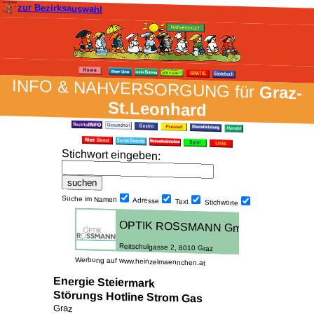
zur Bezirksauswahl
INFO & NAH­VER­SORG­UNG für
Graz-
St.Leonhard
Stich­wort ein­geben
:
Suche im Namen
Adresse
Text
Stich­worte
Werbung auf www.heinzelmaennchen.at
Energie Steiermark
Störungs Hotline Strom Gas
Graz