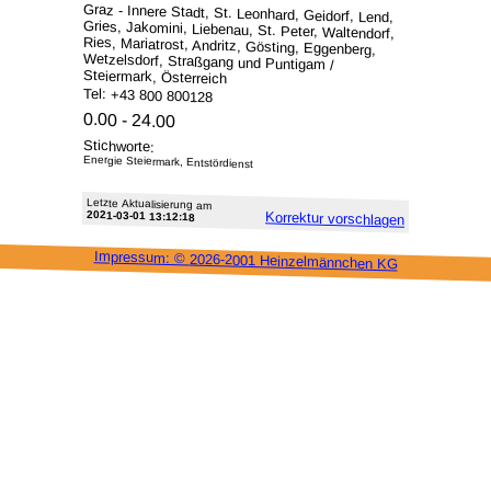
Graz - Innere Stadt, St. Leonhard, Geidorf, Lend,
Gries, Jakomini, Liebenau, St. Peter, Waltendorf,
Ries, Mariatrost, Andritz, Gösting, Eggenberg,
Wetzelsdorf, Straßgang und Puntigam /
Steiermark, Österreich
Tel: +43 800 800128
0.00 - 24.00
Stichworte:
Energie Steiermark, Entstördienst
Letzte Aktu­alisie­rung am
2021-03-01 13:12:18
Korrektur vor­schlagen
Impressum: ©
2026-2001 Heinzel­männchen KG