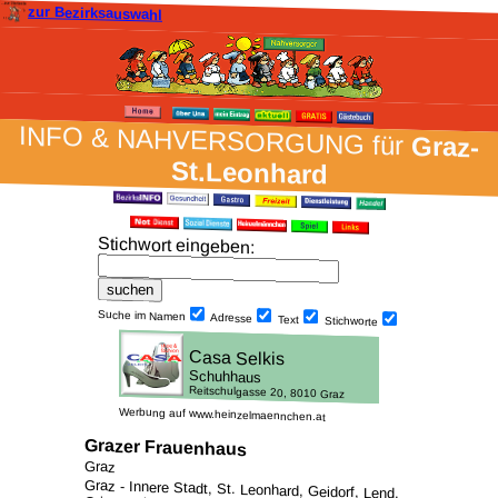
zur Bezirksauswahl
INFO & NAH­VER­SORG­UNG für
Graz-
St.Leonhard
Stich­wort ein­geben
:
Suche im Namen
Adresse
Text
Stich­worte
Werbung auf www.heinzelmaennchen.at
Grazer Frauenhaus
Graz
Graz - Innere Stadt, St. Leonhard, Geidorf, Lend,
Gries, Jakomini, Liebenau, St. Peter, Waltendorf,
Ries, Mariatrost, Andritz, Gösting, Eggenberg,
Wetzelsdorf, Straßgang und Puntigam /