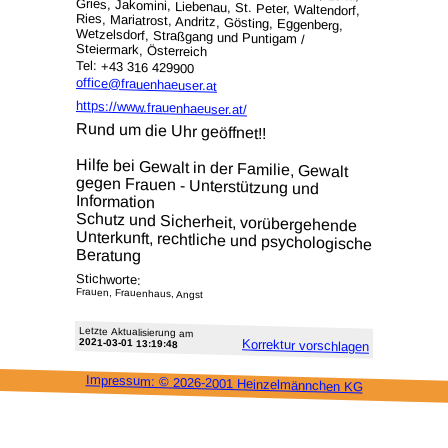
Steiermark, Österreich
Tel: +43 316 429900
office@frauenhaeuser.at
https://www.frauenhaeuser.at/
Rund um die Uhr geöffnet!!
Hilfe bei Gewalt in der Familie, Gewalt
gegen Frauen - Unterstützung und
Information
Schutz und Sicherheit, vorübergehende
Unterkunft, rechtliche und psychologische
Beratung
Stichworte:
Frauen, Frauenhaus, Angst
Letzte Aktu­alisie­rung am
2021-03-01 13:19:48
Korrektur vor­schlagen
Impressum: ©
2026-2001 Heinzel­männchen KG