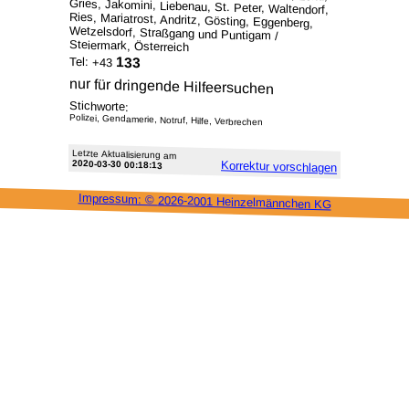
Steiermark, Österreich
133
Tel: +43
nur für dringende Hilfeersuchen
Stichworte:
Polizei, Gendamerie, Notruf, Hilfe, Verbrechen
Letzte Aktu­alisie­rung am
2020-03-30 00:18:13
Korrektur vor­schlagen
Impressum: ©
2026-2001 Heinzel­männchen KG