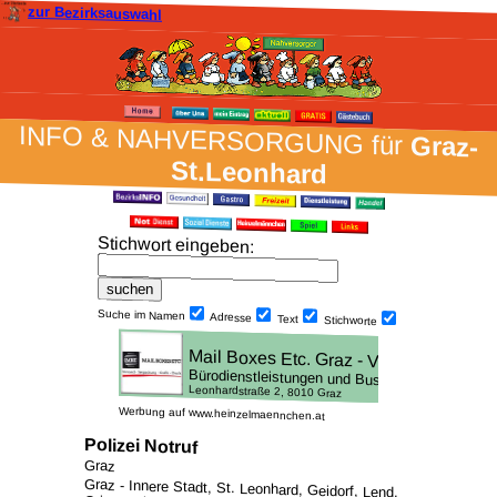
zur Bezirksauswahl
INFO & NAH­VER­SORG­UNG für
Graz-
St.Leonhard
Stich­wort ein­geben
:
Suche im Namen
Adresse
Text
Stich­worte
Werbung auf www.heinzelmaennchen.at
Polizei Notruf
Graz
Graz - Innere Stadt, St. Leonhard, Geidorf, Lend,
Gries, Jakomini, Liebenau, St. Peter, Waltendorf,
Ries, Mariatrost, Andritz, Gösting, Eggenberg,
Wetzelsdorf, Straßgang und Puntigam /